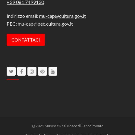
+39 081 7499130
Indirizzo email:
mu-cap@cultura.gov.it
PEC:
mu-cap@pec.cultura.gov.it
CONTATTACI
Twitter
Facebook
Instagram
Pinterest
Youtube
@ 2021 Museo e Real Bosco di Capodimonte