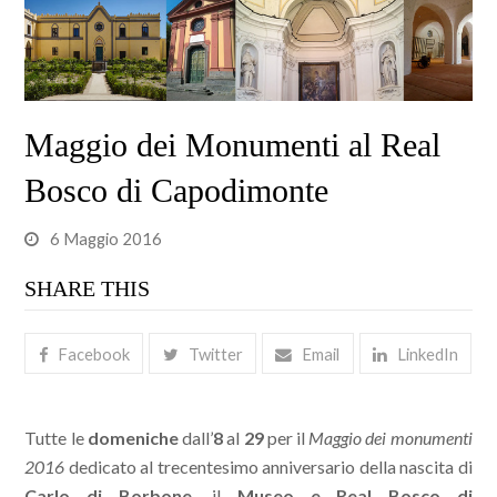
Maggio dei Monumenti al Real
Bosco di Capodimonte
6 Maggio 2016
SHARE THIS
Facebook
Twitter
Email
LinkedIn
Tutte le
domeniche
dall’
8
al
29
per il
Maggio dei monumenti
2016
dedicato al trecentesimo anniversario della nascita di
Carlo di Borbone,
il
Museo
e Real Bosco di