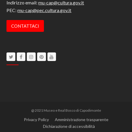
Indirizzo email:
mu-cap@cultura.gov.it
PEC:
mu-cap@pec.cultura.gov.it
CONTATTACI
Twitter
Facebook
Instagram
Pinterest
Youtube
@ 2021 Museo e Real Bosco di Capodimonte
Privacy Policy
Amministrazione trasparente
Dichiarazione di accessibilità