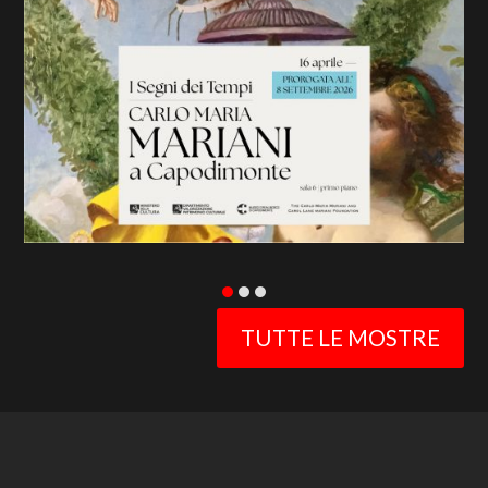
previous
slide
TUTTE LE MOSTRE