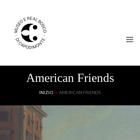
American Friends
INIZIO
»
AMERICAN FRIENDS