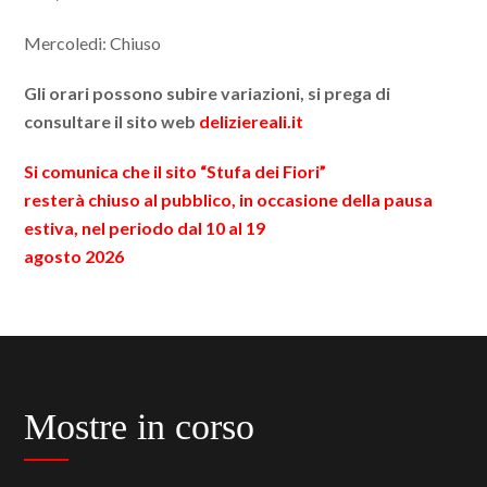
Mercoledi: Chiuso
Gli orari possono subire variazioni, si prega di
consultare il sito web
deliziereali.it
Si comunica che il sito “Stufa dei Fiori”
resterà chiuso al pubblico, in occasione della pausa
estiva, nel periodo dal 10 al 19
agosto 2026
Mostre in corso