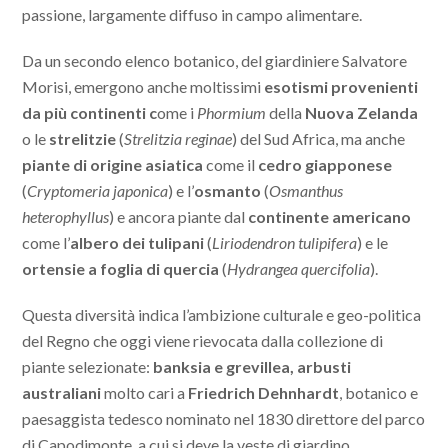
passione, largamente diffuso in campo alimentare.
Da un secondo elenco botanico, del giardiniere Salvatore
Morisi, emergono anche moltissimi
esotismi provenienti
da più continenti c
ome i
Phormium
della
Nuova Zelanda
o le
strelitzie
(
Strelitzia reginae
) del Sud Africa, ma anche
piante di origine asiatica
come il
cedro giapponese
(
Cryptomeria japonica
) e l’
osmanto
(
Osmanthus
heterophyllus
) e ancora piante dal
continente americano
come l’
albero dei tulipani
(
Liriodendron tulipifera
) e le
ortensie a foglia di quercia
(
Hydrangea quercifolia
).
Questa diversità indica l’ambizione culturale e geo-politica
del Regno che oggi viene rievocata dalla collezione di
piante selezionate:
banksia e grevillea, arbusti
australiani
molto cari a
Friedrich Dehnhardt
, botanico e
paesaggista tedesco nominato nel 1830 direttore del parco
di Capodimonte, a cui si deve la veste di giardino