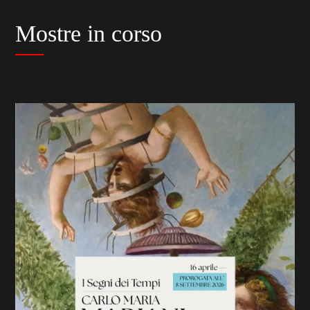
Mostre in corso
previous
slide