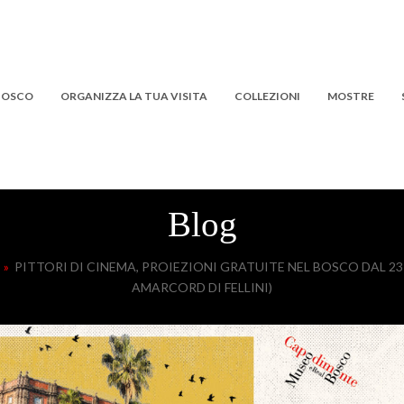
 BOSCO
ORGANIZZA LA TUA VISITA
COLLEZIONI
MOSTRE
Blog
»
PITTORI DI CINEMA, PROIEZIONI GRATUITE NEL BOSCO DAL 23 A
AMARCORD DI FELLINI)