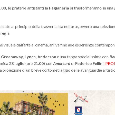
.00
, le praterie antistanti la
Fagianeria
si trasformeranno in una g
icate al principio della trasversalità nell’arte, ovvero una selezione 
 regia.
e visuale dall’arte al cinema, arriva fino alle esperienze contempora
r
Greenaway
,
Lynch
,
Anderson
e una tappa specialissima con
Ro
enica
28 luglio
(ore
21.00
) con
Amarcord
di
Federico Fellini
.
PROI
 proiezione di un breve cortometraggio delle avanguardie artistiche