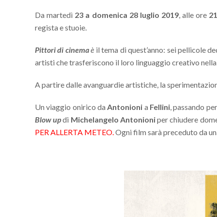
Da martedì
23 a domenica 28 luglio 2019
, alle ore
21
regista e stuoie.
Pittori di cinema
è
il tema di quest’anno: sei pellicole ded
artisti che trasferiscono il loro linguaggio creativo nella
A partire dalle avanguardie artistiche, la sperimentazion
Un viaggio onirico da
Antonioni
a
Fellini
, passando pe
Blow up
di
Michelangelo Antonioni
per chiudere dom
PER ALLERTA METEO.
Ogni film sarà preceduto da una