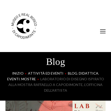
Blog
INIZIO
»
ATTIVITÀ ED EVENTI
»
BLOG
,
DIDATTICA
,
EVENTI
,
MOSTRE
»
LABORATORIO DI DISEGNO ISPIRATO
ALLA MOSTRA RAFFAELLO A CAPODIMONTE, L’OFFICINA
DELL’ARTISTA