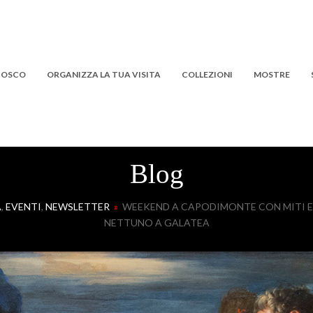
 BOSCO
ORGANIZZA LA TUA VISITA
COLLEZIONI
MOSTRE
Blog
A
,
EVENTI
,
NEWSLETTER
»
WEEKEND A CAPODIMONTE CON MITI E A
NETTUNO A GALATEA