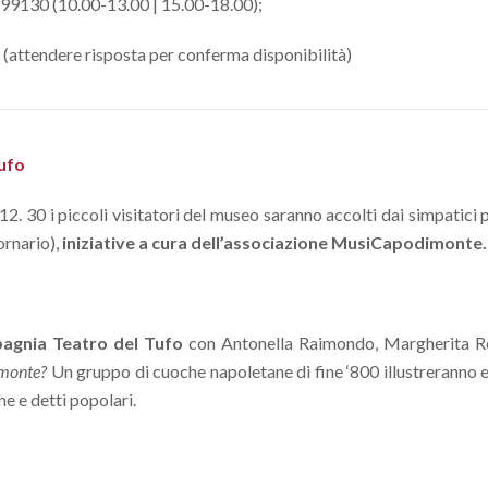
99130 (10.00-13.00 | 15.00-18.00);
(attendere risposta per conferma disponibilità)
ufo
 12. 30 i piccoli visitatori del museo saranno accolti dai simpatici
rnario),
iniziative a cura dell’associazione MusiCapodimonte.
agnia Teatro del Tufo
con Antonella Raimondo, Margherita R
emonte?
Un gruppo di cuoche napoletane di fine ‘800 illustreranno
he e detti popolari.