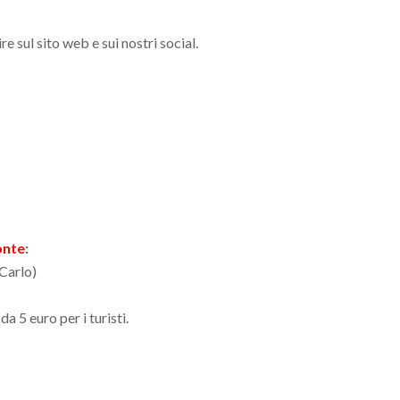
e sul sito web e sui nostri social.
onte
:
Carlo)
a 5 euro per i turisti.