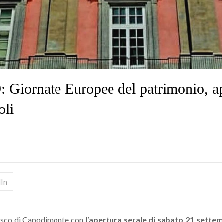
Giornate Europee del patrimonio, ape
oli
dIn
sco di Capodimonte con l’
apertura serale di sabato 21 settem