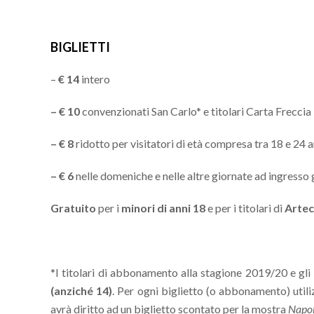
BIGLIETTI
–
€ 14
intero
– € 10
convenzionati San Carlo* e titolari Carta Freccia
– € 8
ridotto per visitatori di età compresa tra 18 e 24 a
– € 6
nelle domeniche e nelle altre giornate ad ingresso 
Gratuito
per i
minori di anni 18
e per i titolari di
Arte
*I titolari di abbonamento alla stagione 2019/20 e gli
(anziché 14)
. Per ogni biglietto (o abbonamento) util
avrà diritto ad un biglietto scontato per la mostra
Napol