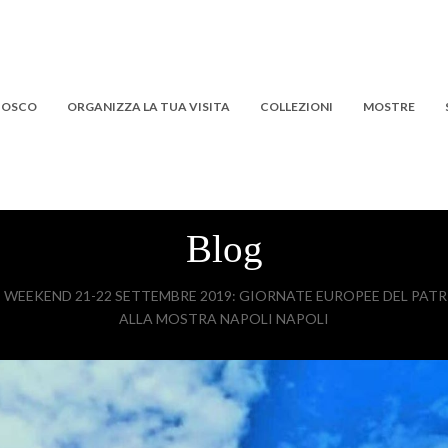
 BOSCO
ORGANIZZA LA TUA VISITA
COLLEZIONI
MOSTRE
Blog
»
WEEKEND 21-22 SETTEMBRE 2019: GIORNATE EUROPEE DEL PATR
ALLA MOSTRA NAPOLI NAPOLI