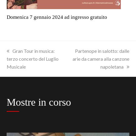
Domenica 7 gennaio 2024 ad ingresso gratuito
previous
next
Gran Tour in musica:
Partenope in salotto: dalle
post:
post:
terzo concerto del Luglio
arie da camera alla canzone
Musicale
napoletana
Mostre in corso