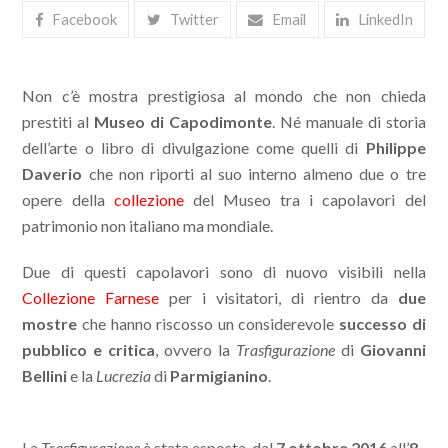
Facebook
Twitter
Email
LinkedIn
Non c’è mostra prestigiosa al mondo che non chieda
prestiti al
Museo di Capodimonte
. Né manuale di storia
dell’arte o libro di divulgazione come quelli di
Philippe
Daverio
che non riporti al suo interno almeno due o tre
opere della
collezione
del Museo tra i capolavori del
patrimonio non italiano ma mondiale.
Due di questi capolavori sono di nuovo visibili nella
Collezione Farnese
per i visitatori, di rientro da
due
mostre
che hanno riscosso un considerevole
successo di
pubblico e critica
, ovvero la
Trasfigurazione
di
Giovanni
Bellini
e la
Lucrezia
di
Parmigianino
.
La
Trasfigurazione
è stata esposta, dal
7 ottobre 2016
all’
8