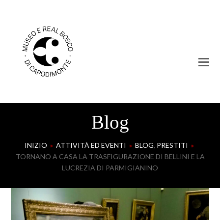
Blog
INIZIO
»
ATTIVITÀ ED EVENTI
»
BLOG
,
PRESTITI
»
TORNANO A CASA LA TRASFIGURAZIONE DI BELLINI E LA
LUCREZIA DI PARMIGIANINO