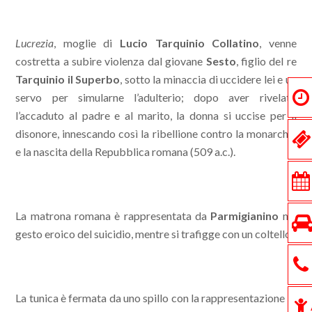
Lucrezia
, moglie di
Lucio Tarquinio Collatino
, venne
costretta a subire violenza dal giovane
Sesto
, figlio del re
Tarquinio il Superbo
, sotto la minaccia di uccidere lei e un
servo per simularne l’adulterio; dopo aver rivelato
l’accaduto al padre e al marito, la donna si uccise per il
disonore, innescando così la ribellione contro la monarchia
e la nascita della Repubblica romana (509 a.c.).
La matrona romana è rappresentata da
Parmigianino
nel
gesto eroico del suicidio, mentre si trafigge con un coltello.
La tunica è fermata da uno spillo con la rappresentazione di