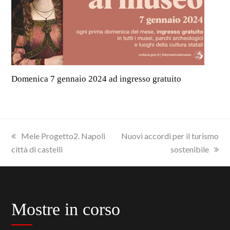
Domenica 7 gennaio 2024 ad ingresso gratuito
previous
next
Mele Progetto2. Napoli
Nuovi accordi per il turismo
post:
post:
città di castelli
sostenibile
Mostre in corso