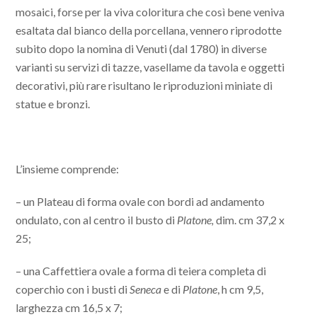
mosaici, forse per la viva coloritura che così bene veniva
esaltata dal bianco della porcellana, vennero riprodotte
subito dopo la nomina di Venuti (dal 1780) in diverse
varianti su servizi di tazze, vasellame da tavola e oggetti
decorativi, più rare risultano le riproduzioni miniate di
statue e bronzi.
L’insieme comprende:
– un Plateau di forma ovale con bordi ad andamento
ondulato, con al centro il busto di
Platone,
dim. cm 37,2 x
25;
– una Caffettiera ovale a forma di teiera completa di
coperchio con i busti di
Seneca
e di
Platone
, h cm 9,5,
larghezza cm 16,5 x 7;