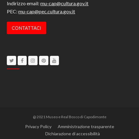
Indirizzo email:
mu-cap@cultura.gov.it
PEC:
mu-cap@pec.cultura.gov.it
CONTATTACI
Twitter
Facebook
Instagram
Pinterest
Youtube
@ 2021 Museo e Real Bosco di Capodimonte
Privacy Policy
Amministrazione trasparente
Dichiarazione di accessibilità