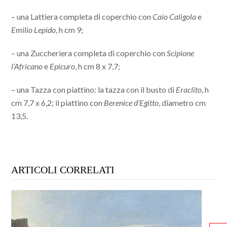
– una Lattiera completa di coperchio con
Caio Caligola
e
Emilio Lepido
, h cm 9;
– una Zuccheriera completa di coperchio con
Scipione
l’Africano
e
Epicuro
, h cm 8 x 7,7;
– una Tazza con piattino: la tazza con il busto di
Eraclito
, h
cm 7,7 x 6,2; il piattino con
Berenice d’Egitto
, diametro cm
13,5.
ARTICOLI CORRELATI