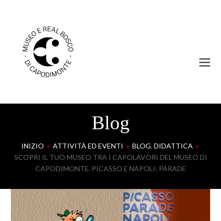
Blog
INIZIO
»
ATTIVITÀ ED EVENTI
»
BLOG
,
DIDATTICA
»
SCOPRI IL TUO MUSEO TRA I CAPOLAVORI DEL MUSEO DI
CAPODIMONTE. PICASSO E NAPOLI: PARADE