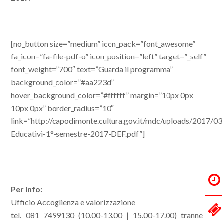
[no_button size=”medium” icon_pack=”font_awesome”
fa_icon=”fa-file-pdf-o” icon_position=”left” target=”_self”
font_weight=”700″ text=”Guarda il programma”
background_color=”#aa223d”
hover_background_color=”#ffffff” margin=”10px 0px
10px 0px” border_radius=”10″
link=”http://capodimonte.cultura.gov.it/mdc/uploads/2017/03
Educativi-1°-semestre-2017-DEF.pdf”]
Per info:
Ufficio Accoglienza e valorizzazione
tel. 081 7499130 (10.00-13.00 | 15.00-17.00) tranne il