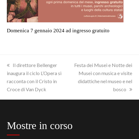
Domenica 7 gennaio 2024 ad ingresso gratuito
previous
next
Il direttore Bellenger
Festa dei Musei e Notte dei
post:
post:
inaugura il ciclo L’Opera si
Musei con musica e visite
racconta con il Cristo in
didattiche nel museo e nel
Croce di Van Dyck
bosco
Mostre in corso