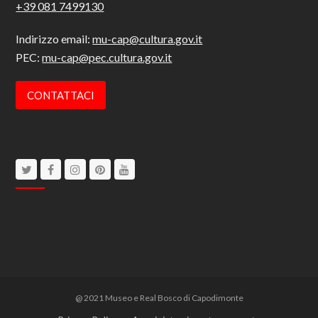
+39 081 7499130
Indirizzo email:
mu-cap@cultura.gov.it
PEC:
mu-cap@pec.cultura.gov.it
CONTATTACI
Twitter
Facebook
Instagram
Pinterest
Youtube
@ 2021 Museo e Real Bosco di Capodimonte