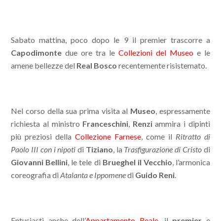
Sabato mattina, poco dopo le 9 il premier trascorre a
Capodimonte
due ore tra le
Collezioni del Museo
e le
amene bellezze del
Real Bosco
recentemente risistemato.
Nel corso della sua prima visita al
Museo
, espressamente
richiesta al ministro
Franceschini
,
Renzi
ammira i dipinti
più preziosi della
Collezione Farnese
, come il
Ritratto di
Paolo III con i nipoti
di
Tiziano
, la
Trasfigurazione di Cristo
di
Giovanni Bellini
, le tele di
Brueghel il Vecchio
, l’armonica
coreografia di
Atalanta
e Ippomene
di
Guido Reni
.
Entusiasti anche dell’
Appartamento Reale
, il
premier
e