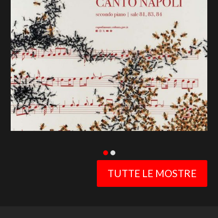
previous
slide
TUTTE LE MOSTRE