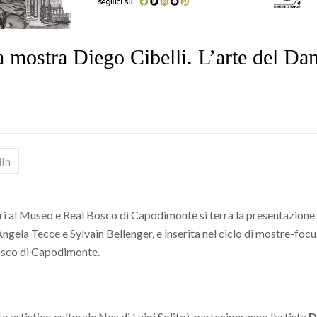
la mostra Diego Cibelli. L’arte del D
dIn
rri al Museo e Real Bosco di Capodimonte si terrà la presentazione
ngela Tecce e Sylvain Bellenger, e inserita nel ciclo di mostre-focus
Bosco di Capodimonte.
artistico culturale Nea di Luigi Solito), parteciperanno l’artista
D