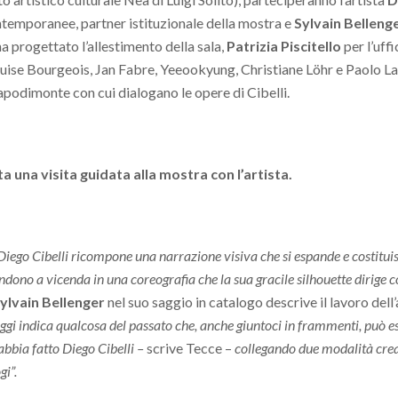
ntemporanee, partner istituzionale della mostra e
Sylvain Belleng
a progettato l’allestimento della sala,
Patrizia Piscitello
per l’uff
i (Louise Bourgeois, Jan Fabre, Yeeookyung, Christiane Löhr e Paolo 
apodimonte con cui dialogano le opere di Cibelli.
 una visita guidata alla mostra con l’artista.
Diego Cibelli ricompone una narrazione visiva che si espande e costituisc
ondono a vicenda in una coreografia che la sua gracile silhouette dirige 
ylvain Bellenger
nel suo saggio in catalogo descrive il lavoro dell
gi indica qualcosa del passato che, anche giuntoci in frammenti, può es
bbia fatto Diego Cibelli –
scrive Tecce –
collegando due modalità crea
gi”.