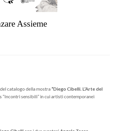
anzare Assieme
 del catalogo della mostra
“Diego Cibelli. L’Arte del
 “Incontri sensibili” in cui artisti contemporanei
iego Cibelli
con i due curatori
Angela Tecce
,