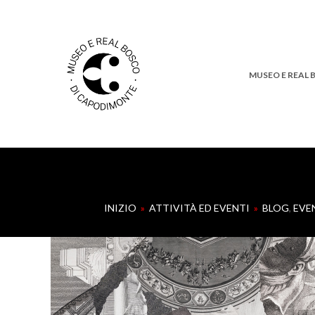
MUSEO E REAL
INIZIO
»
ATTIVITÀ ED EVENTI
»
BLOG
,
EVE