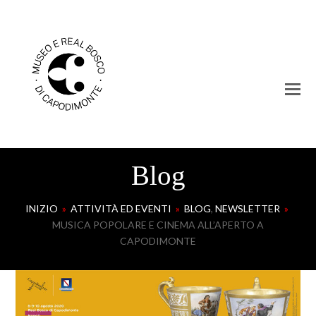
Blog
INIZIO
»
ATTIVITÀ ED EVENTI
»
BLOG
,
NEWSLETTER
»
MUSICA POPOLARE E CINEMA ALL’APERTO A
CAPODIMONTE