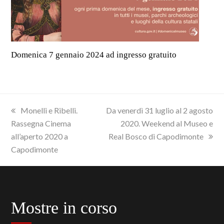
Domenica 7 gennaio 2024 ad ingresso gratuito
previous
next
Monelli e Ribelli.
Da venerdì 31 luglio al 2 agosto
post:
post:
Rassegna Cinema
2020. Weekend al Museo e
all’aperto 2020 a
Real Bosco di Capodimonte
Capodimonte
Mostre in corso