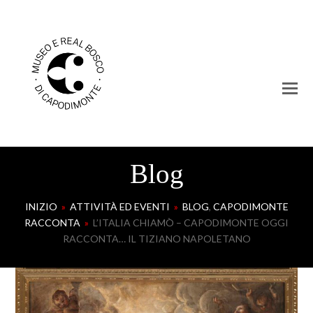
Blog
INIZIO
»
ATTIVITÀ ED EVENTI
»
BLOG
,
CAPODIMONTE
RACCONTA
»
L’ITALIA CHIAMÒ – CAPODIMONTE OGGI
RACCONTA… IL TIZIANO NAPOLETANO