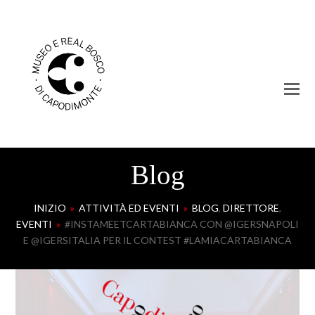
Blog
INIZIO
»
ATTIVITÀ ED EVENTI
»
BLOG
,
DIRETTORE
,
EVENTI
»
#INSTAMEETCARTABIANCA CON @IGERSNAPOLI
E @IGERSITALIA PER IL CONTEST #LAMIACARTABIANCA