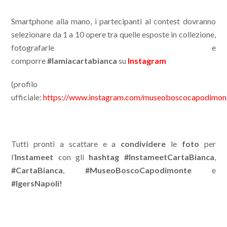
Smartphone alla mano, i partecipanti al contest dovranno
selezionare da 1 a 10 opere tra quelle esposte in collezione,
fotografarle e
comporre
#lamiacartabianca
su
Instagram
(profilo
ufficiale:
https://www.instagram.com/museoboscocapodimon
Tutti pronti a scattare e a
condividere
le
foto
per
l’
Instameet
con gli
hashtag
#InstameetCartaBianca
,
#CartaBianca
,
#MuseoBoscoCapodimonte
e
#IgersNapoli!