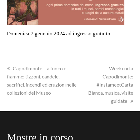
Domenica 7 gennaio 2024 ad ingresso gratuito
previous
next
Capodimonte… a fuoco e
Weekend a
post:
post:
fiamme: tizzoni, candele,
Capodimonte:
sacrifici, incendi ed eruzioni nelle
#InstameetCarta
collezioni del Museo
Bianca, musica, visite
guidate
Mostre in corso