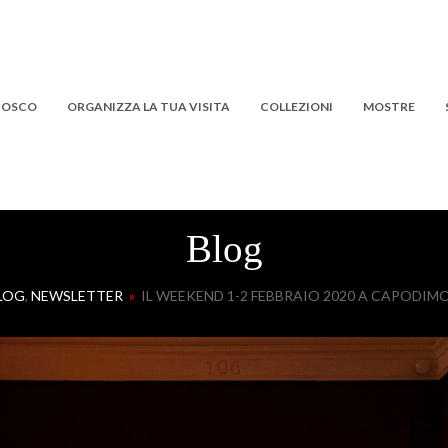
 BOSCO
ORGANIZZA LA TUA VISITA
COLLEZIONI
MOSTRE
Blog
LOG
,
NEWSLETTER
»
IL WEEKEND 1-2 FEBBRAIO 2020 A CAPODI