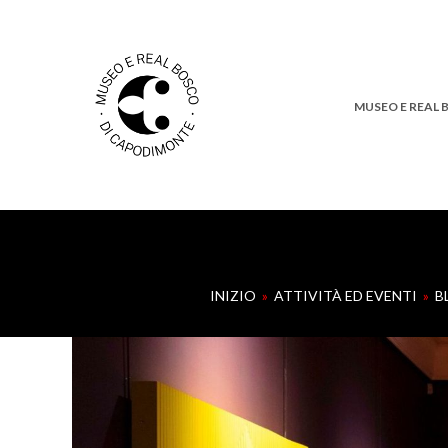
MUSEO E REAL
INIZIO
»
ATTIVITÀ ED EVENTI
»
B