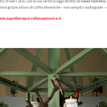
ro di San Carlo, con la sua sartoria oggi diretta da
Giusi Giustino
terà grazie all’uso di cuffie dinamiche – non semplici audioguide – c
w.napolilavaporcellanaemusica.it