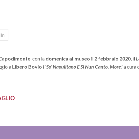
dIn
 Capodimonte
, con la
domenica al museo
il
2 febbraio 2020
, il
L
ggio a
Libero Bovio
I’ So’ Napulitano E Si Nun Canto, More!
a cura 
AGLIO