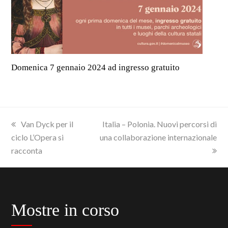
Domenica 7 gennaio 2024 ad ingresso gratuito
previous
next
Van Dyck per il
Italia – Polonia. Nuovi percorsi di
post:
post:
ciclo L’Opera si
una collaborazione internazionale
racconta
Mostre in corso