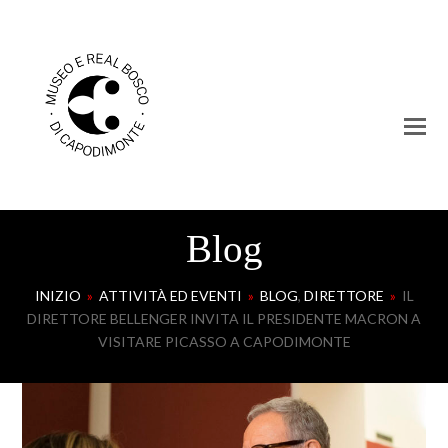
Blog
INIZIO
»
ATTIVITÀ ED EVENTI
»
BLOG
,
DIRETTORE
»
IL
DIRETTORE BELLENGER INVITA IL PRESIDENTE MACRON A
VISITARE PICASSO A CAPODIMONTE