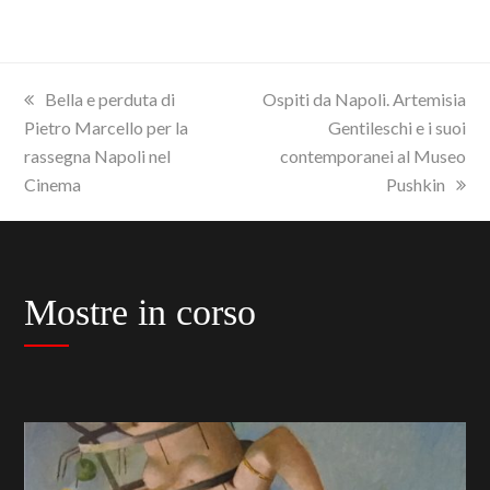
previous
next
Bella e perduta di
Ospiti da Napoli. Artemisia
post:
post:
Pietro Marcello per la
Gentileschi e i suoi
rassegna Napoli nel
contemporanei al Museo
Cinema
Pushkin
Mostre in corso