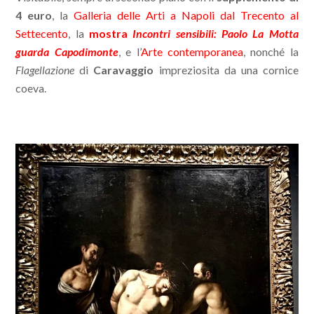
4 euro
, la
Galleria delle Arti a Napoli dal Trecento al
Settecento
, la
mostra
Incontri sensibili: Paolo La Motta
guarda Capodimonte
, e l’
Arte contemporanea
, nonché la
Flagellazione
di
Caravaggio
impreziosita da una cornice
coeva.