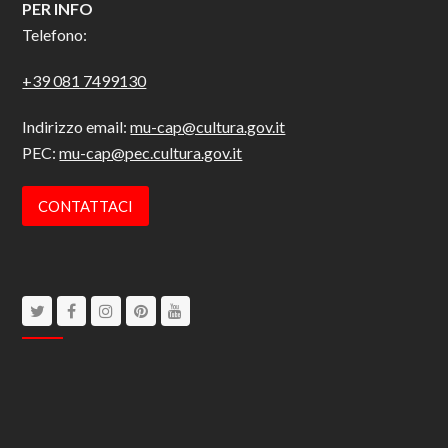
PER INFO
Telefono:
+39 081 7499130
Indirizzo email:
mu-cap@cultura.gov.it
PEC:
mu-cap@pec.cultura.gov.it
CONTATTACI
Twitter
Facebook
Instagram
Pinterest
Youtube