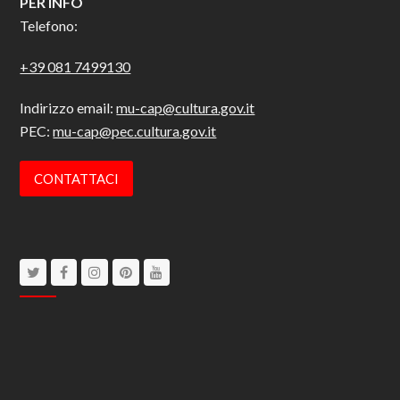
PER INFO
Telefono:
+39 081 7499130
Indirizzo email:
mu-cap@cultura.gov.it
PEC:
mu-cap@pec.cultura.gov.it
CONTATTACI
Twitter
Facebook
Instagram
Pinterest
Youtube