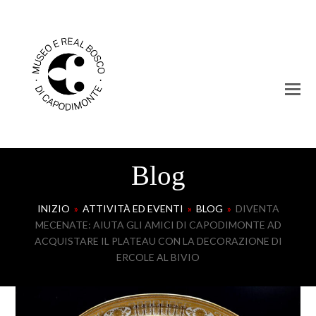
Blog
INIZIO
»
ATTIVITÀ ED EVENTI
»
BLOG
»
DIVENTA
MECENATE: AIUTA GLI AMICI DI CAPODIMONTE AD
ACQUISTARE IL PLATEAU CON LA DECORAZIONE DI
ERCOLE AL BIVIO