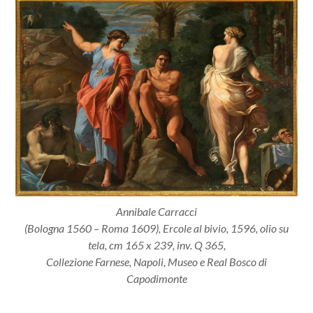
Annibale Carracci
(Bologna 1560 – Roma 1609), Ercole al bivio, 1596, olio su
tela, cm 165 x 239, inv. Q 365,
Collezione Farnese, Napoli, Museo e Real Bosco di
Capodimonte