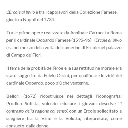
L’
Ercole al bivio
è tra i capolavori della Collezione Farnese,
giunto a Napoli nel 1734.
Tra le prime opere realizzate da Annibale Carracci a Roma
per il cardinale Odoardo Farnese (1595-96), l’
Ercole al bivio
era nel mezzo della volta del camerino di Ercole nel palazzo
di Campo de’ Fiori.
Il tema della probità dell’eroe e la sua rettitudine morale era
stato suggerito da Fulvio Orsini, per qualificare le virtù del
cardinale Odoardo, poco più che ventenne.
Bellori (1672) ricostruisce nei dettagli l’iconografia:
Prodico Sofista, volendo educare i giovani descrive ‘
il
contrasto della ragione col senso
’, con un Ercole sollecitato a
scegliere tra la Virtù e la Voluttà, interpretate, come
consueto, dalle donne.