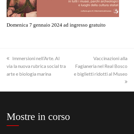
Domenica 7 gennaio 2024 ad ingresso gratuito
previous
next
Immersioni nell’Arte. Al
Vaccinazioni alla
post:
post:
via la nuova rubrica social tra
Fagianeria nel Real Bosco
arte e biologia marina
e biglietti ridotti al Museo
Mostre in corso