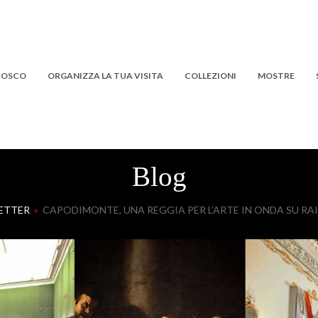
 BOSCO
ORGANIZZA LA TUA VISITA
COLLEZIONI
MOSTRE
Blog
ETTER
»
CAPODIMONTE, UNA REGGIA PER L’ARTE IN ONDA SU RAI