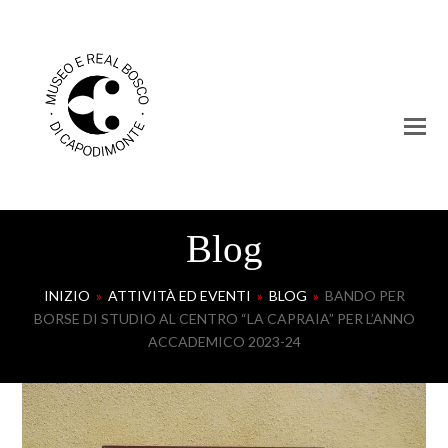
Blog
INIZIO
»
ATTIVITÀ ED EVENTI
»
BLOG
»
BANDO PER
BORSE DI STUDIO AL CENTRO “LA CAPRAIA” PER L’ANNO
ACCADEMICO 2023-24