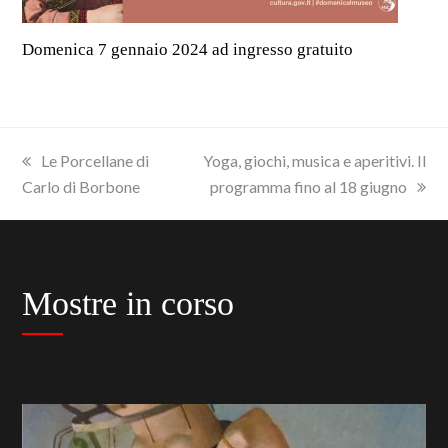
Domenica 7 gennaio 2024 ad ingresso gratuito
previous
next
Le Porcellane di
Yoga, giochi, musica e aperitivi. Il
post:
post:
Carlo di Borbone
programma fino al 18 giugno
Mostre in corso