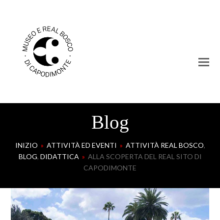
Blog
INIZIO
»
ATTIVITÀ ED EVENTI
»
ATTIVITÀ REAL BOSCO
,
BLOG
,
DIDATTICA
»
ALLA SCOPERTA DEL REAL SITO DI
CAPODIMONTE