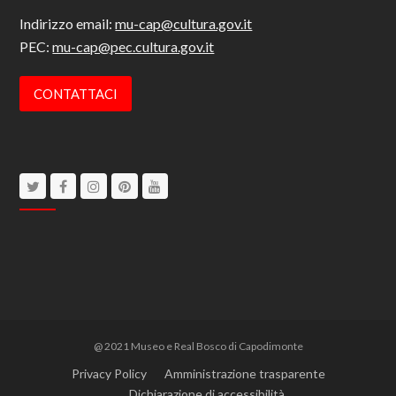
Indirizzo email:
mu-cap@cultura.gov.it
PEC:
mu-cap@pec.cultura.gov.it
CONTATTACI
Twitter
Facebook
Instagram
Pinterest
Youtube
@ 2021 Museo e Real Bosco di Capodimonte
Privacy Policy
Amministrazione trasparente
Dichiarazione di accessibilità