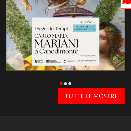
previous
slide
TUTTE LE MOSTRE