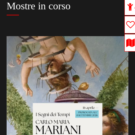
Mostre in corso
previous
slide