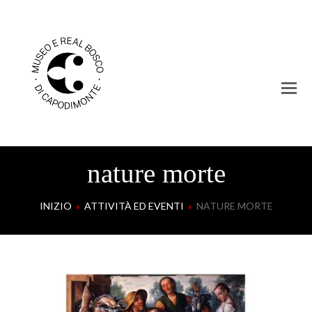
nature morte
INIZIO
»
ATTIVITÀ ED EVENTI
»
NATURE MORTE