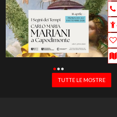
previous
slide
TUTTE LE MOSTRE