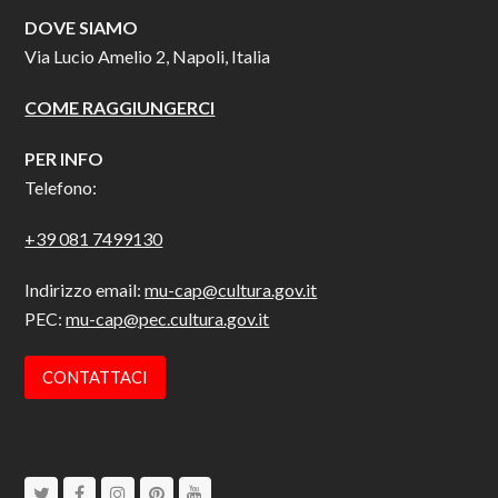
DOVE SIAMO
Via Lucio Amelio 2, Napoli, Italia
COME RAGGIUNGERCI
PER INFO
Telefono:
+39 081 7499130
Indirizzo email:
mu-cap@cultura.gov.it
PEC:
mu-cap@pec.cultura.gov.it
CONTATTACI
Twitter
Facebook
Instagram
Pinterest
Youtube