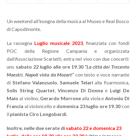
Un weekend all’insegna della musica al Museo e Real Bosco
di Capodimonte.
La rassegna
Luglio musicale 2023
, finanziata con fondi
POC della Regione Campania e organizzata
dall’Associazione Scarlatti, entra nel vivo con due concerti:
uno
sabato 22 luglio alle ore 19.30
“La città dei Trecento
Maestri. Napoli vista da Mozart”
con testo e voce narrante
di
Stefano Valanzuolo
,
Samuele Telari
alla fisarmonica,
Solis String Quartet
,
Vincenzo Di Donna
e
Luigi De
Maio
al violino,
Gerardo Morrone
alla viola e
Antonio Di
Francia
al violoncello e
domenica 23 luglio ore 19.30
con
il
pianista Ciro Longobardi.
Inoltre, nelle due serate di
sabato 22 e domenica 23
luglio, dalle ore 19.30 alle ore 23.30
(ultimo ingresso