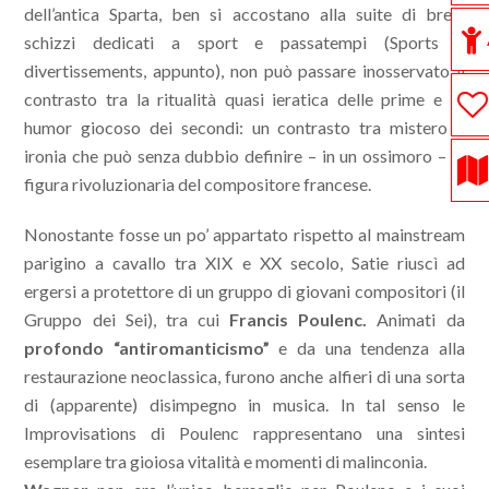
dell’antica Sparta, ben si accostano alla suite di brevi
schizzi dedicati a sport e passatempi (Sports e
divertissements, appunto), non può passare inosservato il
contrasto tra la ritualità quasi ieratica delle prime e lo
humor giocoso dei secondi: un contrasto tra mistero e
ironia che può senza dubbio definire – in un ossimoro – la
figura rivoluzionaria del compositore francese.
Nonostante fosse un po’ appartato rispetto al mainstream
parigino a cavallo tra XIX e XX secolo, Satie riuscì ad
ergersi a protettore di un gruppo di giovani compositori (il
Gruppo dei Sei), tra cui
Francis Poulenc.
Animati da
profondo “antiromanticismo”
e da una tendenza alla
restaurazione neoclassica, furono anche alfieri di una sorta
di (apparente) disimpegno in musica. In tal senso le
Improvisations di Poulenc rappresentano una sintesi
esemplare tra gioiosa vitalità e momenti di malinconia.