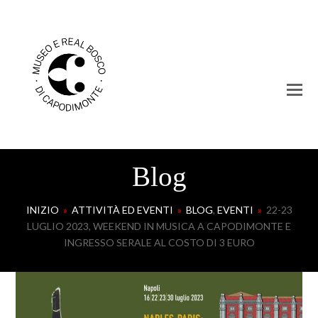
Blog
INIZIO
»
ATTIVITÀ ED EVENTI
»
BLOG
,
EVENTI
»
22-23
LUGLIO 2023, WEEKEND IN MUSICA A CAPODIMONTE E
INGRESSO SERALE AL COSTO DI 3 EURO