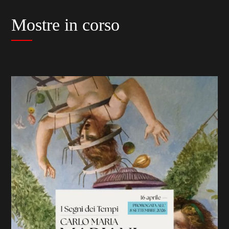
Mostre in corso
previous
slide