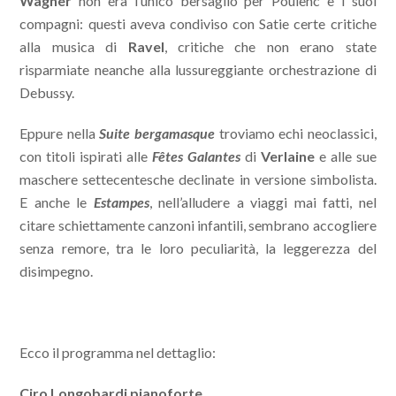
Wagner
non era l’unico bersaglio per Poulenc e i suoi
compagni: questi aveva condiviso con Satie certe critiche
alla musica di
Ravel
, critiche che non erano state
risparmiate neanche alla lussureggiante orchestrazione di
Debussy.
Eppure nella
Suite bergamasque
troviamo echi neoclassici,
con titoli ispirati alle
Fêtes Galantes
di
Verlaine
e alle sue
maschere settecentesche declinate in versione simbolista.
E anche le
Estampes
, nell’alludere a viaggi mai fatti, nel
citare schiettamente canzoni infantili, sembrano accogliere
senza remore, tra le loro peculiarità, la leggerezza del
disimpegno.
Ecco il programma nel dettaglio:
Ciro Longobardi pianoforte