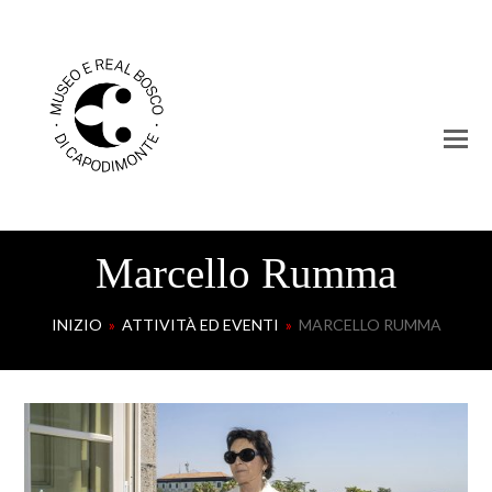
Marcello Rumma
INIZIO
»
ATTIVITÀ ED EVENTI
»
MARCELLO RUMMA