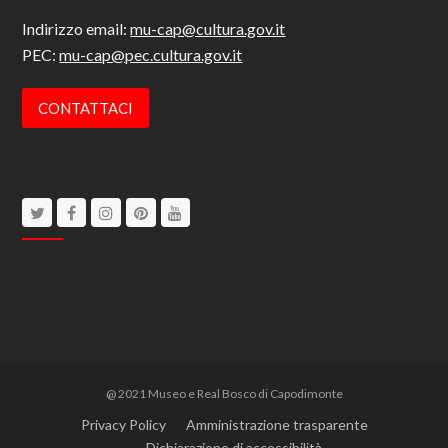
Indirizzo email:
mu-cap@cultura.gov.it
PEC:
mu-cap@pec.cultura.gov.it
CONTATTACI
Twitter
Facebook
Instagram
Pinterest
Youtube
@ 2021 Museo e Real Bosco di Capodimonte
Privacy Policy
Amministrazione trasparente
Dichiarazione di accessibilità