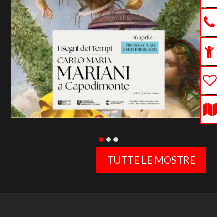
previous
slide
TUTTE LE MOSTRE