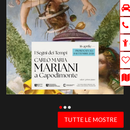
previous
slide
TUTTE LE MOSTRE