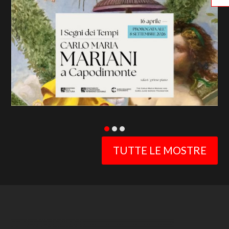
previous
slide
TUTTE LE MOSTRE