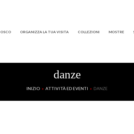
 BOSCO
ORGANIZZA LA TUA VISITA
COLLEZIONI
MOSTRE
danze
INIZIO
»
ATTIVITÀ ED EVENTI
»
DANZE