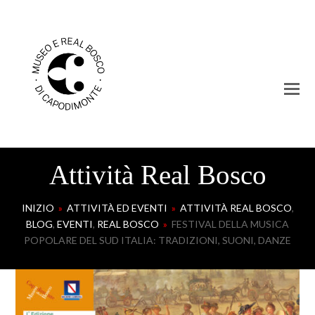
Attività Real Bosco
INIZIO
»
ATTIVITÀ ED EVENTI
»
ATTIVITÀ REAL BOSCO
,
BLOG
,
EVENTI
,
REAL BOSCO
»
FESTIVAL DELLA MUSICA
POPOLARE DEL SUD ITALIA: TRADIZIONI, SUONI, DANZE