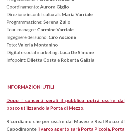
Coordinamento:
Aurora Giglio
Direzione incontri culturali:
Maria Varriale
Programmazione:
Serena Zullo
Tour-manager:
Carmine Varriale
Ingegnere del suono:
Ciro Ascione
Foto:
Valeria Montanino
Digital e social marketing:
Luca De Simone
Infopoint:
Diletta Costa e Roberta Galizia
INFORMAZIONI UTILI
Dopo i concerti serali il pubblico potrà uscire dal
bosco utilizzando la Porta di Mezzo.
Ricordiamo che per uscire dal Museo e Real Bosco di
Capodimonte
il varco aperto sarà Porta Piccola. Porta