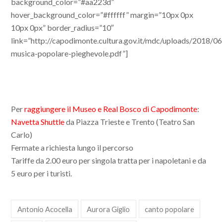
background_color=”#aa223d”
hover_background_color=”#ffffff” margin=”10px 0px
10px 0px” border_radius=”10″
link=”http://capodimonte.cultura.gov.it/mdc/uploads/2018/06
musica-popolare-pieghevole.pdf”]
Per
raggiungere il Museo e Real Bosco di Capodimonte
:
Navetta Shuttle
da Piazza Trieste e Trento (Teatro San
Carlo)
Fermate a richiesta lungo il percorso
Tariffe da 2.00 euro per singola tratta per i napoletani e da
5 euro per i turisti.
Antonio Acocella
Aurora Giglio
canto popolare