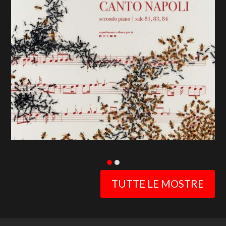
previous
slide
TUTTE LE MOSTRE