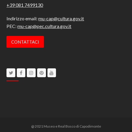
+39 081 7499130
Indirizzo email:
mu-cap@cultura.gov.it
PEC:
mu-cap@pec.cultura.gov.it
CONTATTACI
Twitter
Facebook
Instagram
Pinterest
Youtube
@ 2021 Museo e Real Bosco di Capodimonte