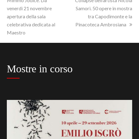
Mimmo Jodice. Da
Collapse dell’artista Nicola
venerdì 21 novembre
Samorì. 50 opere in mostra
apertura della sala
tra Capodimonte e la
celebrativa dedicata al
Pinacoteca Ambrosiana
Maestro
Mostre in corso