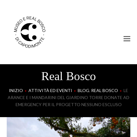
Real Bosco
INIZIO
»
ATTIVITÀ ED EVENTI
»
BLOG
,
REAL BOSCO
»
LE
ARANCE E I MANDARINI DEL GIARDINO TORRE DONATE AD
EMERGENCY PER IL PROGETTO NESSUNO ESCLUSO