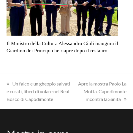
Il Ministro della Cultura Alessandro Giuli inaugura il
Giardino dei Principi che riapre dopo il restauro
previous
next
Un falco e un gheppio salvati
Apre la mostra Paolo La
post:
post:
e curati, liberi di volare nel Real
Motta. Capodimonte
Bosco di Capodimonte
incontra la Sanità