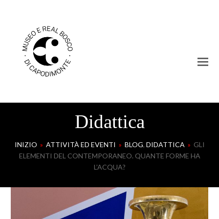
Didattica
INIZIO
»
ATTIVITÀ ED EVENTI
»
BLOG
,
DIDATTICA
»
GLI
ELEMENTI DEL CONTEMPORANEO. QUANTE FORME HA
L’ACQUA?