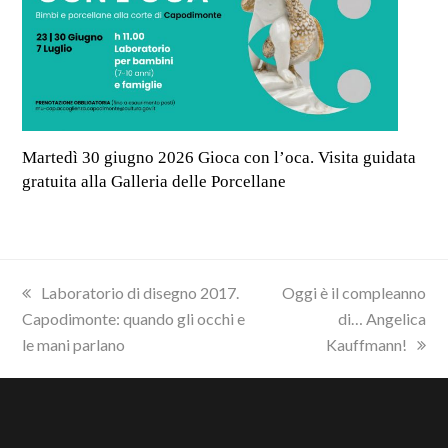
Martedì 30 giugno 2026 Gioca con l’oca. Visita guidata
gratuita alla Galleria delle Porcellane
previous
next
Laboratorio di disegno 2017.
Oggi è il compleanno
post:
post:
Capodimonte: quando gli occhi e
di… Angelica
le mani parlano
Kauffmann!