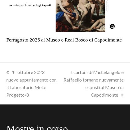
Ferragosto 2026 al Museo e Real Bosco di Capodimonte
previous
next
1° ottobre 2023
I cartoni di Michelangelo e
post:
post:
nuovo appuntamento con
Raffaello tornano nuovamente
il Laboratorio MeLe
esposti al Museo di
Progetto/8
Capodimonte
Mostre in corso