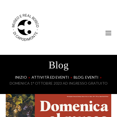
Blog
INIZIO
»
ATTIVITÀ ED EVENTI
»
BLOG
,
EVENTI
»
DOMENICA 1° OTTOBRE 2023 AD INGRESSO GRATUITO