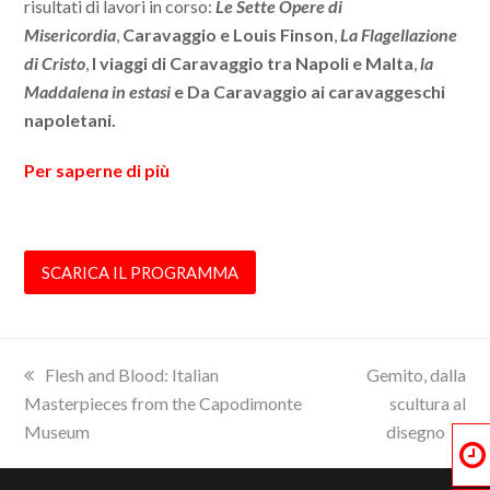
risultati di lavori in corso:
Le Sette Opere
di
Misericordia
,
Caravaggio e Louis Finson
,
La Flagellazione
di Cristo
,
I viaggi di Caravaggio tra Napoli e Malta
,
la
Maddalena in estasi
e Da Caravaggio ai caravaggeschi
napoletani.
Per saperne di più
SCARICA IL PROGRAMMA
previous
next
Flesh and Blood: Italian
Gemito, dalla
post:
post:
Masterpieces from the Capodimonte
scultura al
Museum
disegno