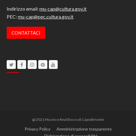
Indirizzo email:
mu-cap@cultura.gov.it
PEC:
mu-cap@pec.cultura.gov.it
CONTATTACI
Twitter
Facebook
Instagram
Pinterest
Youtube
@ 2021 Museo e Real Bosco di Capodimonte
Privacy Policy
Amministrazione trasparente
Dichiarazione di accessibilità