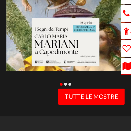
previous
slide
TUTTE LE MOSTRE