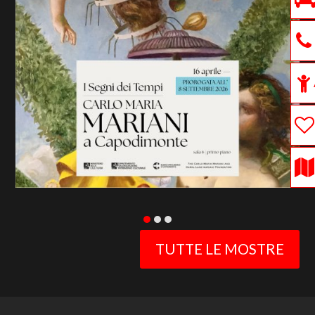
previous
slide
TUTTE LE MOSTRE