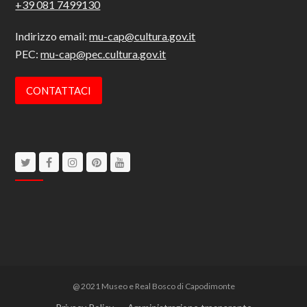
+39 081 7499130
Indirizzo email:
mu-cap@cultura.gov.it
PEC:
mu-cap@pec.cultura.gov.it
CONTATTACI
Twitter
Facebook
Instagram
Pinterest
Youtube
@ 2021 Museo e Real Bosco di Capodimonte