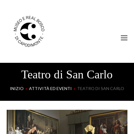
Teatro di San Carlo
INIZIO
»
ATTIVITÀ ED EVENTI
»
TEATRO DI SAN CARLO