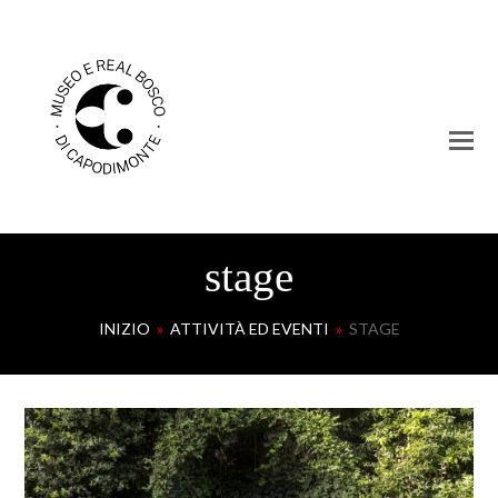
stage
INIZIO
»
ATTIVITÀ ED EVENTI
»
STAGE