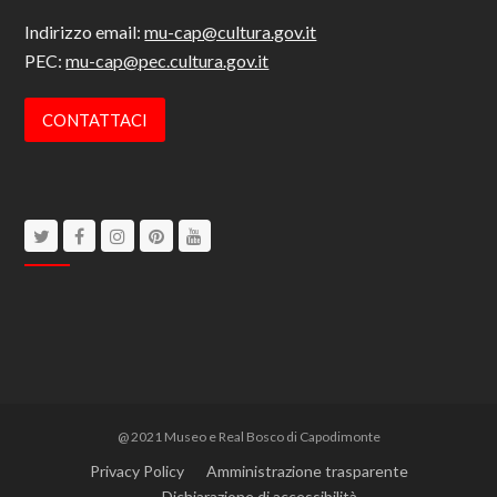
Indirizzo email:
mu-cap@cultura.gov.it
PEC:
mu-cap@pec.cultura.gov.it
CONTATTACI
Twitter
Facebook
Instagram
Pinterest
Youtube
@ 2021 Museo e Real Bosco di Capodimonte
Privacy Policy
Amministrazione trasparente
Dichiarazione di accessibilità