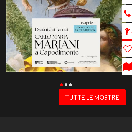
previous
slide
TUTTE LE MOSTRE