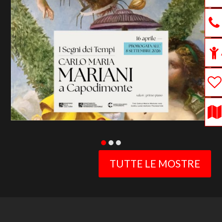
previous
slide
TUTTE LE MOSTRE