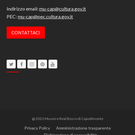
Indirizzo email:
mu-cap@cultura.gov.it
PEC:
mu-cap@pec.cultura.gov.it
CONTATTACI
Twitter
Facebook
Instagram
Pinterest
Youtube
@ 2021 Museo e Real Bosco di Capodimonte
Privacy Policy
Amministrazione trasparente
Dichiarazione di accessibilità