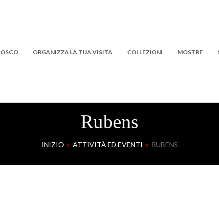
 BOSCO
ORGANIZZA LA TUA VISITA
COLLEZIONI
MOSTRE
Rubens
INIZIO
»
ATTIVITÀ ED EVENTI
»
RUBENS