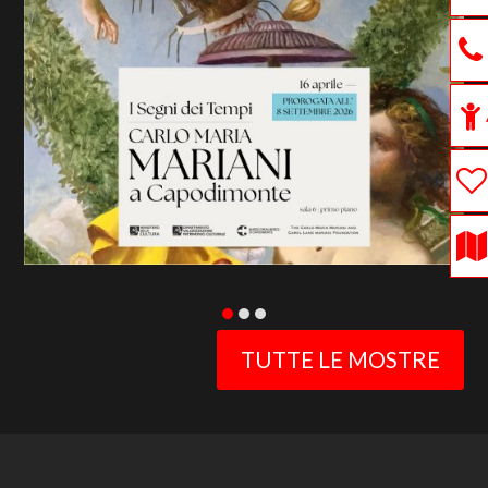
previous
slide
TUTTE LE MOSTRE