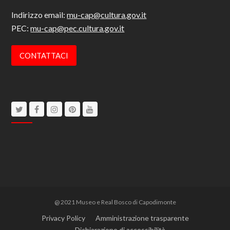
Indirizzo email:
mu-cap@cultura.gov.it
PEC:
mu-cap@pec.cultura.gov.it
CONTATTACI
Twitter
Facebook
Instagram
Pinterest
Youtube
@ 2021 Museo e Real Bosco di Capodimonte
Privacy Policy
Amministrazione trasparente
Dichiarazione di accessibilità