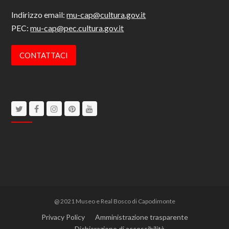
Indirizzo email:
mu-cap@cultura.gov.it
PEC:
mu-cap@pec.cultura.gov.it
CONTATTACI
Twitter
Facebook
Instagram
Pinterest
Youtube
@ 2021 Museo e Real Bosco di Capodimonte
Privacy Policy
Amministrazione trasparente
Dichiarazione di accessibilità