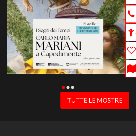
previous
slide
TUTTE LE MOSTRE