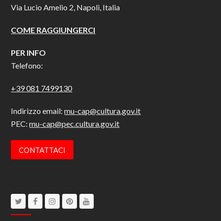
Via Lucio Amelio 2, Napoli, Italia
COME RAGGIUNGERCI
PER INFO
Telefono:
+39 081 7499130
Indirizzo email:
mu-cap@cultura.gov.it
PEC:
mu-cap@pec.cultura.gov.it
CONTATTACI
Twitter
Facebook
Instagram
Pinterest
Youtube