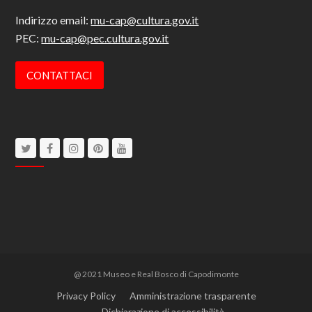
Indirizzo email:
mu-cap@cultura.gov.it
PEC:
mu-cap@pec.cultura.gov.it
CONTATTACI
Twitter
Facebook
Instagram
Pinterest
Youtube
@ 2021 Museo e Real Bosco di Capodimonte
Privacy Policy
Amministrazione trasparente
Dichiarazione di accessibilità