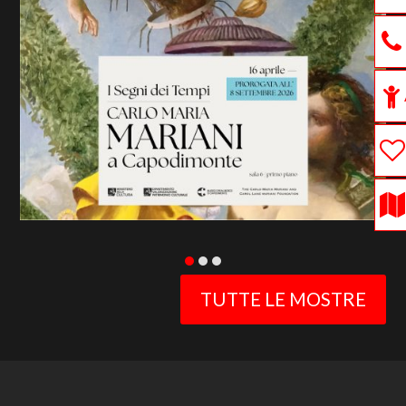
previous
slide
TUTTE LE MOSTRE